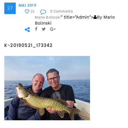
MAI 2019
27
0 Comments
22
" title="Admin">
By Mario
Mario Bolinski
Bolinski
K-20190521_173342