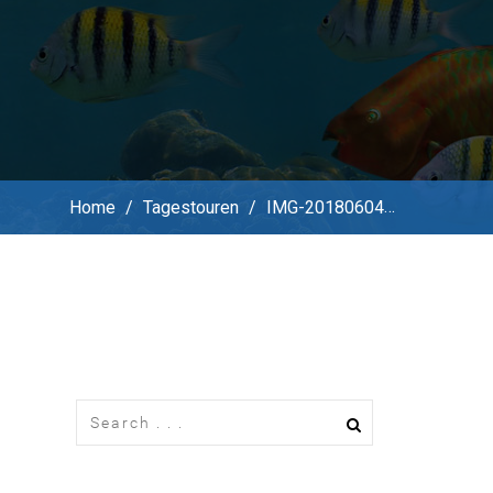
Home
/
Tagestouren
/
IMG-20180604-WA0026