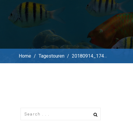
Home
/
Tagestouren
/
20180914_174300