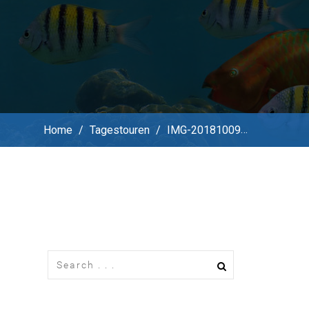
Home
/
Tagestouren
/
IMG-20181009-WA0024