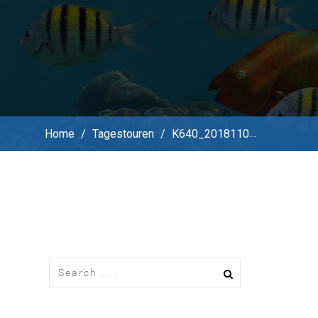
Home
/
Tagestouren
/
K640_20181109_125801