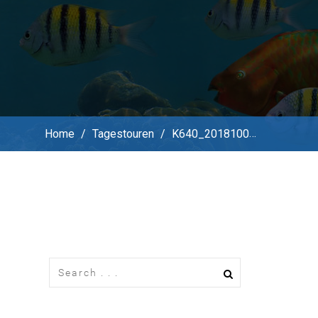
Home
/
Tagestouren
/
K640_20181009_101340